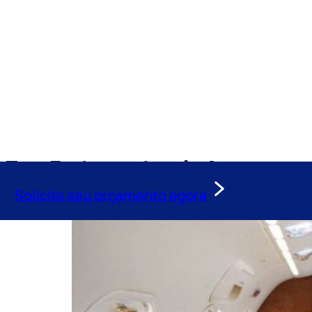
Tag:
Fretamentos de Aeronaves
Solicite seu orçamento agora