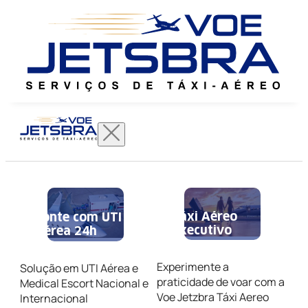
Táxi Aéreo
Conte com UTI
Executivo
Aérea 24h
Experimente a
Solução em UTI Aérea e
praticidade de voar com a
Medical Escort Nacional e
Voe Jetzbra Táxi Aereo
Internacional