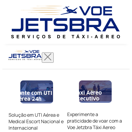
Táxi Aéreo
Conte com UTI
Executivo
Aérea 24h
Experimente a
Solução em UTI Aérea e
praticidade de voar com a
Medical Escort Nacional e
Voe Jetzbra Táxi Aereo
Internacional