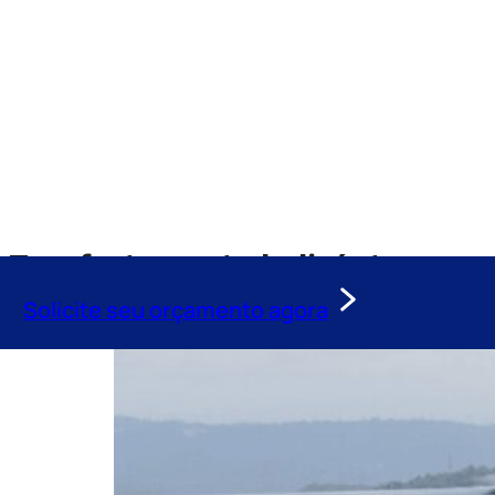
Tag:
fretamento helicóptero voe
Solicite seu orçamento agora