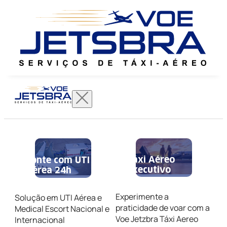
Táxi Aéreo
Conte com UTI
Executivo
Aérea 24h
Experimente a
Solução em UTI Aérea e
praticidade de voar com a
Medical Escort Nacional e
Voe Jetzbra Táxi Aereo
Internacional