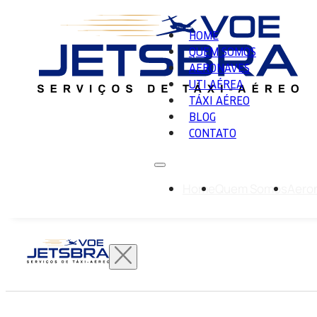
HOME
QUEM SOMOS
AERONAVES
UTI AÉREA
TÁXI AÉREO
BLOG
CONTATO
Home
Quem Somos
Aero