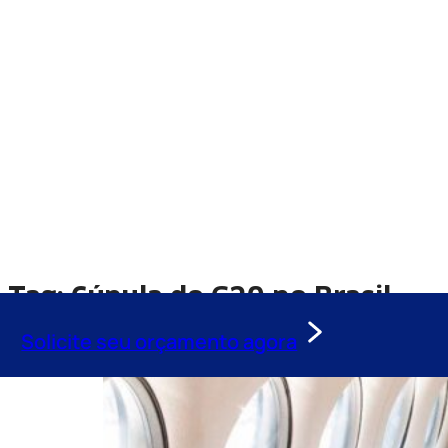
Tag:
Cúpula do G20 no Brasil
Solicite seu orçamento agora