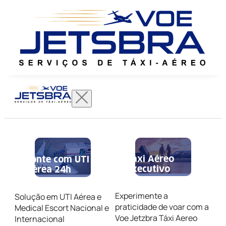
Táxi Aéreo
Conte com UTI
Executivo
Aérea 24h
Experimente a
Solução em UTI Aérea e
praticidade de voar com a
Medical Escort Nacional e
Voe Jetzbra Táxi Aereo
Internacional